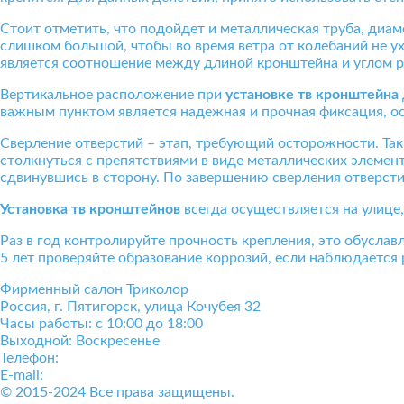
Стоит отметить, что подойдет и металлическая труба, диам
слишком большой, чтобы во время ветра от колебаний не 
является соотношение между длиной кронштейна и углом р
Вертикальное расположение при
установке тв кронштейна
важным пунктом является надежная и прочная фиксация, о
Сверление отверстий – этап, требующий осторожности. Так,
столкнуться с препятствиями в виде металлических элемен
сдвинувшись в сторону. По завершению сверления отверст
Установка тв кронштейнов
всегда осуществляется на улице,
Раз в год контролируйте прочность крепления, это обусла
5 лет проверяйте образование коррозий, если наблюдается 
Фирменный салон Триколор
Россия
, г.
Пятигорск
,
улица Кочубея 32
Часы работы: с 10:00 до 18:00
Выходной: Воскресенье
Телефон:
+7(928)364-15-52
E-mail:
tricolor-kavkaz@mail.ru
© 2015-2024 Все права защищены.