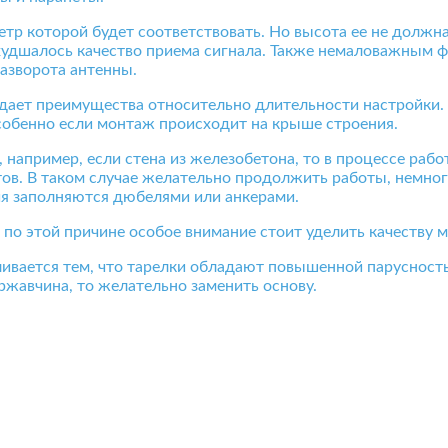
етр которой будет соответствовать. Но высота ее не должн
ухудшалось качество приема сигнала. Также немаловажным 
азворота антенны.
дает преимущества относительно длительности настройки
собенно если монтаж происходит на крыше строения.
 например, если стена из железобетона, то в процессе раб
тов. В таком случае желательно продолжить работы, немно
ия заполняются дюбелями или анкерами.
 по этой причине особое внимание стоит уделить качеству м
вливается тем, что тарелки обладают повышенной парусност
ржавчина, то желательно заменить основу.