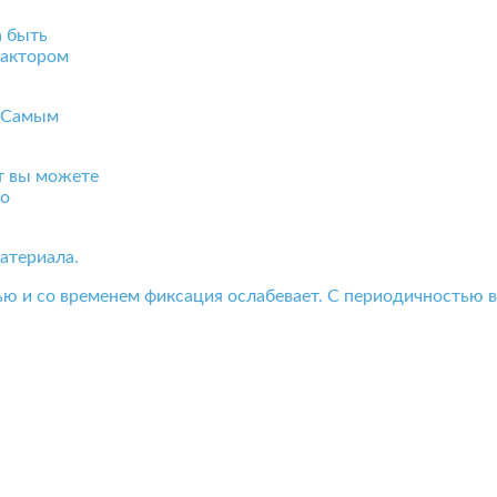
а быть
фактором
. Самым
от вы можете
го
атериала.
ью и со временем фиксация ослабевает. С периодичностью в