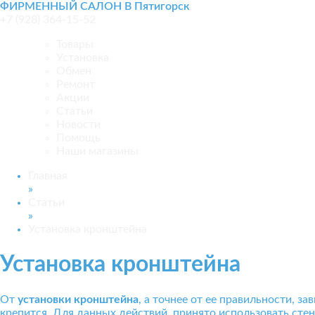
ФИРМЕННЫЙ САЛОН В Пятигорск
+7 (928) 364-15-52
Товары
Установка
Обмен
Ремонт
Акции
Статьи
Новости
Помощь
Наши магазины
Главная
»
Статьи
»
Установка кронштейна
Установка кронштейна
От
установки кронштейна
, а точнее от ее правильности, з
крепится. Для данных действий, принято использовать стен