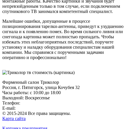
монтажные работы. Качество картинки и звучания будет
непревзойденным только в том случае, если подключением
спутникового ТВ занимался компетентный специалист.
Малейшие ошибки, допущенные в процессе
позиционирования тарелки-антенны, приведут к ухудшению
сигнала и к появлению помех. Во время сильного ливня или
снегопада картинка может полностью пропадать. Чтобы
избежать этих неблагоприятных последствий, поручите
установку и наладку оборудования специалистам нашей
компании. Мы справимся с порученными задачами
оперативно и профессионально!
Фирменный салон Триколор
Россия
, г.
Пятигорск
,
улица Кочубея 32
Часы работы: с 10:00 до 18:00
Выходной: Воскресенье
Телефон:
+7(928)364-15-52
E-mail:
tricolor-kavkaz@mail.ru
© 2015-2024 Все права защищены.
Карта сайта
Карточка предприятия