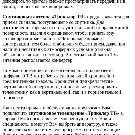
декодером, то зритель сможет просматривать передачи не в
одной, а в нескольких кодировках.
Спутниковая антенна «Триколор ТВ»
предназначается для
приема сигнала, поступающего со спутника. Для
изготовления тарелки используют сталь либо дюралюминий,
поверхность изделия окрашивают, чтобы придать ему
антикоррозийные свойства. Чем больше диаметр
конструкции, тем более стабильным будет прием, даже при
наличии негативных атмосферных условии (сильная
облачность, дождь, снегопад). В центральной части TV-
антенны располагается конвертер.
Помимо приемника и телеантенны, для подключения
цифрового ТВ потребуется специальный кронштейн и
соединительный кабель. Кронштейн прикрепляется к
вертикальной поверхности, он позволяет регулировать
телеантенну, как в вертикальной, так и в горизонтальной
плоскости.
Наш центр продаж и обслуживания предлагает Вам
подключить
спутниковое телевидение «Триколор ТВ»
в
городе Пятигорск за весьма умеренную плату. Наши
специалисты помогут Вам выбрать аппаратуру, а также
определиться с пакетом телепрограмм, соответствующих
Вашим вкусовым предпочтениям. Работы по монтажу и