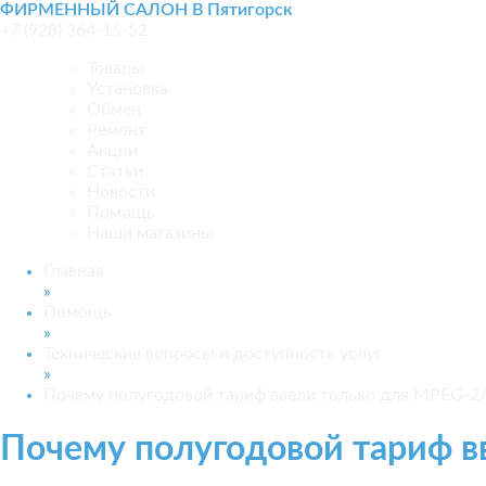
ФИРМЕННЫЙ САЛОН В Пятигорск
+7 (928) 364-15-52
Товары
Установка
Обмен
Ремонт
Акции
Статьи
Новости
Помощь
Наши магазины
Главная
»
Помощь
»
Технические вопросы и доступность услуг
»
Почему полугодовой тариф ввели только для MPEG-2
Почему полугодовой тариф в