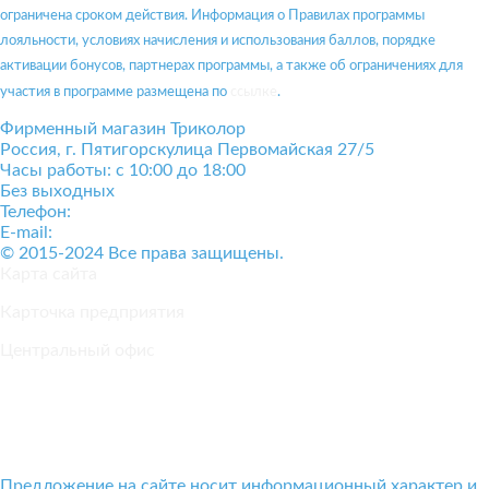
ограничена сроком действия. Информация о Правилах программы
лояльности, условиях начисления и использования баллов, порядке
активации бонусов, партнерах программы, а также об ограничениях для
участия в программе размещена по
ссылке
.
Фирменный магазин Триколор
Россия
, г.
Пятигорск
улица Первомайская 27/5
Часы работы: с 10:00 до 18:00
Без выходных
Телефон:
+7(928)364-15-52
E-mail:
tricolor-kavkaz@mail.ru
© 2015-2024 Все права защищены.
Карта сайта
Карточка предприятия
Центральный офис
Положение о конфиденциальности и защите персональных
данных
Предложение на сайте носит информационный характер и