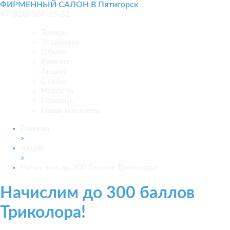
ФИРМЕННЫЙ САЛОН В Пятигорск
+7 (928) 364-15-52
Товары
Установка
Обмен
Ремонт
Акции
Статьи
Новости
Помощь
Наши магазины
Главная
»
Акции
»
Начислим до 300 баллов Триколора!
Начислим до 300 баллов
Триколора!