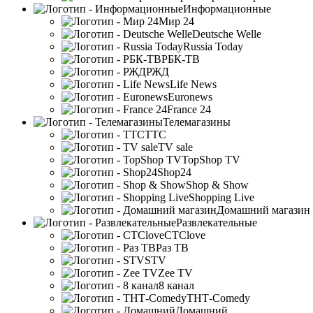
Информационные
Мир 24
Deutsche Welle
Russia Today
РБК-ТВ
РЖД
Life News
Euronews
France 24
Телемагазины
ТТС
TV sale
TopShop TV
Shop24
Shop & Show
Shopping Live
Домашний магазин
Развлекательные
СТСlove
Раз ТВ
STV
Zee TV
8 канал
ТНТ-Comedy
Домашний