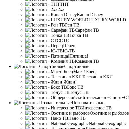
ТНТ
2х2
Канал Disney
LUXURY WORLD
Рен ТВ
Сарафан ТВ
Точка ТВ
СТС
Перец
Ю-ТВ
Пятница!
Комедия ТВ
Спортивные
Матч! Боец
Телеканал КХЛ
Живи!
Бокс ТВ
Тонус ТВ
Об
Познавательные
Интересное ТВ
Охотник и рыболов
Нано ТВ
National Geographic
Телепутешествия