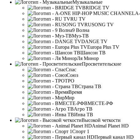
Музыкальные
BRIDGE TV
A
RU TV
RUSONG TV
9 Волна
Муз-ТВ
DANGE TV
Europa Plus TV
Шансон ТВ
Ля Минор
Просветительские
Спас
Союз
ТРО
Страна ТВ
Время
Мир
ВМЕСТЕ-РФ
Агро ТВ
Инва ТВ
Высокой четкости
Animal Planet HD
Спорт 1
Первый канал HD