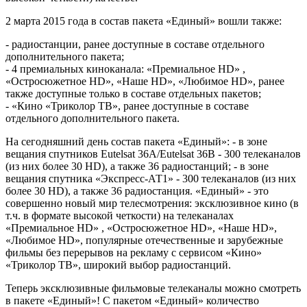
2 марта 2015 года в состав пакета «Единый» вошли также:
- радиостанции, ранее доступные в составе отдельного
дополнительного пакета;
- 4 премиальных киноканала: «Премиальное HD» ,
«Остросюжетное HD», «Наше HD», «Любимое HD», ранее
также доступные только в составе отдельных пакетов;
- «Кино «Триколор ТВ», ранее доступные в составе
отдельного дополнительного пакета.
На сегодняшний день состав пакета «Единый»: - в зоне
вещания спутников Eutelsat 36A/Eutelsat 36B - 300 телеканалов
(из них более 30 HD), а также 36 радиостанций; - в зоне
вещания спутника «Экспресс-АТ1» - 300 телеканалов (из них
более 30 HD), а также 36 радиостанция. «Единый» - это
совершенно новый мир телесмотрения: эксклюзивное кино (в
т.ч. в формате высокой четкости) на телеканалах
«Премиальное HD» , «Остросюжетное HD», «Наше HD»,
«Любимое HD», популярные отечественные и зарубежные
фильмы без перерывов на рекламу с сервисом «Кино»
«Триколор ТВ», широкий выбор радиостанций.
Теперь эксклюзивные фильмовые телеканалы можно смотреть
в пакете «Единый»! С пакетом «Единый» количество