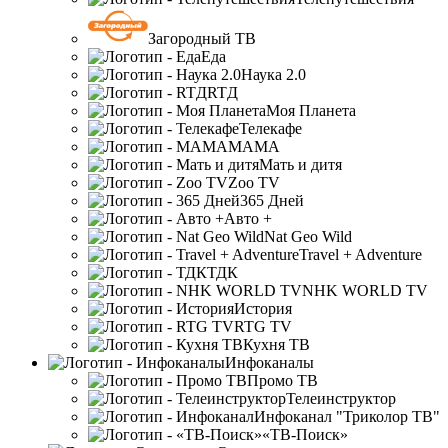
Загородный ТВ
Еда
Наука 2.0
RTД
Моя Планета
Телекафе
МАМА
Мать и дитя
Zoo TV
365 Дней
Авто +
Nat Geo Wild
Travel + Adventure
ТДК
NHK WORLD TV
История
RTG TV
Кухня ТВ
Инфоканалы
Промо ТВ
Телеинструктор
Инфоканал "Триколор ТВ"
«ТВ-Поиск»