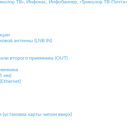
колор ТВ», Инфокас, Инфобаннер, «Триколор ТВ-Почта»
ации
ковой антенны (LNB IN)
 или второго приемника (OUT)
риемника
5 мм)
Ethernet)
 (установка карты чипом вверх)