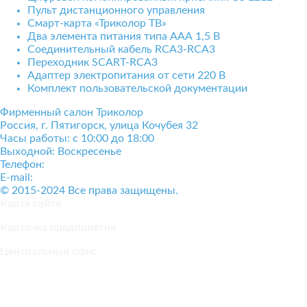
Пульт дистанционного управления
Смарт-карта «Триколор ТВ»
Два элемента питания типа ААА 1,5 В
Соединительный кабель RCA3-RCA3
Переходник SCART-RCA3
Адаптер электропитания от сети 220 В
Комплект пользовательской документации
Фирменный салон Триколор
Россия
, г.
Пятигорск
,
улица Кочубея 32
Часы работы: с 10:00 до 18:00
Выходной: Воскресенье
Телефон:
+7(928)364-15-52
E-mail:
tricolor-kavkaz@mail.ru
© 2015-2024 Все права защищены.
Карта сайта
Карточка предприятия
Центральный офис
Положение о конфиденциальности и защите персональных