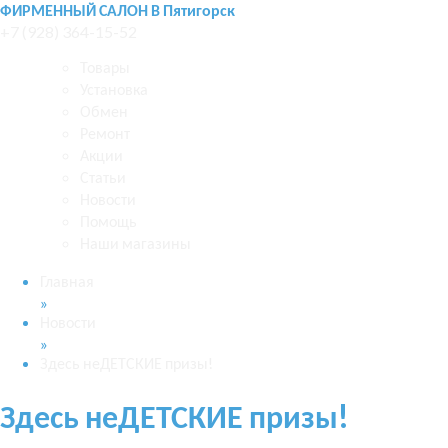
ФИРМЕННЫЙ САЛОН В Пятигорск
+7 (928) 364-15-52
Товары
Установка
Обмен
Ремонт
Акции
Статьи
Новости
Помощь
Наши магазины
Главная
»
Новости
»
Здесь неДЕТСКИЕ призы!
Здесь неДЕТСКИЕ призы!