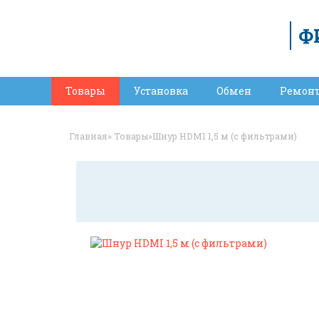
Ф
Товары
Установка
Обмен
Ремон
Главная
»
Товары
»
Шнур HDMI 1,5 м (c фильтрами)