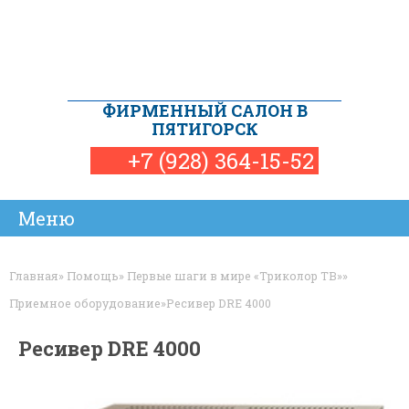
ФИРМЕННЫЙ САЛОН В
ПЯТИГОРСК
+7 (928) 364-15-52
Наши магазины
Установка
Помощь
Новости
Ремонт
Товары
Статьи
Обмен
Акции
Главная
»
Помощь
»
Первые шаги в мире «Триколор ТВ»
»
Приемное оборудование
»
Ресивер DRE 4000
Ресивер DRE 4000