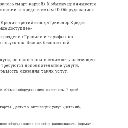
валось смарт-картой). К обмену принимается
стоянии с определяемым ID. Оборудование с
редит: третий этап», «Триколор Кредит:
еще доступнее».
в разделе «Правила и тарифы» на
углосуточно. Звонок бесплатный.
слуги, не включены в стоимость настоящего
 требуются дополнительные услуги,
оимость оказания таких услуг.
ции «Обмен оборудования» включены 7 дней
карты. Доступ к активации услуг «Детский»,
ёмное оборудование способно распознавать формат