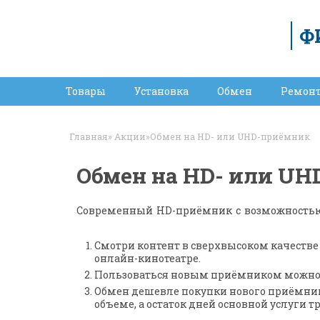
Ф
Товары
Установка
Обмен
Ремон
Главная
»
Акции
»
Обмен на HD- или UHD-приёмник
Обмен на HD- или U
Современный HD-приёмник с возможностью з
Смотри контент в сверхвысоком качестве
онлайн-кинотеатре.
Пользоваться новым приёмником можно с
Обмен дешевле покупки нового приёмника.
объеме, а остаток дней основной услуги т