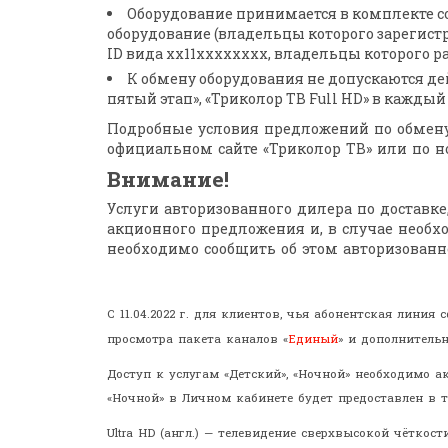
Оборудование принимается в комплекте со
оборудование (владельцы которого зарегистр
ID вида хх11хххххххх, владельцы которого р
К обмену оборудования не допускаются де
пятый этап», «Триколор ТВ Full HD» в каждый
Подробные условия предложений по обмену 
официальном сайте «Триколор ТВ» или по но
Внимание!
Услуги авторизованного дилера по доставке
акционного предложения и, в случае необх
необходимо сообщить об этом авторизованно
С 11.04.2022 г. для клиентов, чья абонентская лин
просмотра пакета каналов
«
Единый
» и дополнитель
Доступ к услугам «Детский», «Ночной» необходимо а
«Ночной» в Личном кабинете будет предоставлен в т
Ultra HD (англ.) — телевидение сверхвысокой чёткос