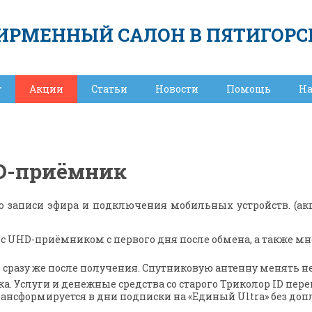
ИРМЕННЫЙ САЛОН В ПЯТИГОРС
т
Акции
Статьи
Новости
Помощь
Н
HD-приёмник
аписи эфира и подключения мобильных устройств. (акция
 с UHD-приёмником с первого дня после обмена, а также м
разу же после получения. Спутниковую антенну менять не
 Услуги и денежные средства со старого Триколор ID пере
рансформируется в дни подписки на «Единый Ultra» без доп