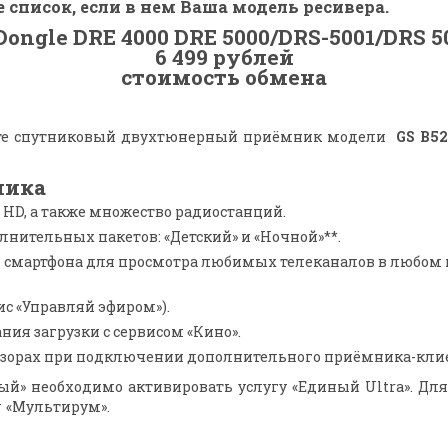
список, если в нем Ваша модель ресивера.
6 499 рублей
стоимость обмена
чите спутниковый двухтюнерный приёмник модели
GS B52
ника
в HD, а также множество радиостанций.
олнительных пакетов: «Детский» и «Ночной»**.
смартфона для просмотра любимых телеканалов в любом м
ис «Управляй эфиром»).
ия загрузки с сервисом «Кино».
визорах при подключении дополнительного приёмника-кли
й» необходимо активировать услугу «Единый Ultra». Дл
 «Мультирум».