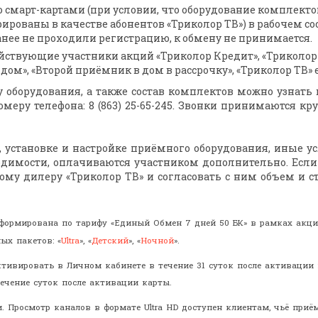
 смарт-картами (при условии, что оборудование комплекто
ированы в качестве абонентов «Триколор ТВ») в рабочем со
анее не проходили регистрацию, к обмену не принимается.
йствующие участники акций «Триколор Кредит», «Триколор К
 дом», «Второй приёмник в дом в рассрочку», «Триколор ТВ» 
оборудования, а также состав комплектов можно узнать 
меру телефона: 8 (863) 25-65-245. Звонки принимаются кр
, установке и настройке приёмного оборудования, иные у
одимости, оплачиваются участником дополнительно. Если
му дилеру «Триколор ТВ» и согласовать с ним объем и ст
ия сформирована по тарифу «Единый Обмен 7 дней 50 БК» в рамках ак
ных пакетов:
«
Ultra
»,
«
Детский
», «
Ночной
».
ктивировать в Личном кабинете в течение 31 суток после активации 
ечение суток после активации карты.
ти. Просмотр каналов в формате Ultra HD доступен клиентам, чьё при