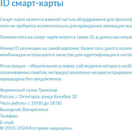
ID смарт-карты
Смарт-карта является важной частью оборудования для просмотр
этом он требуется исключительно для проведения активации осн
Помимо него на смарт-карте имеется также ID, в длину насчитыв
Номер ID размещен на самой карточке. Кроме того, дается возм
комбинации используются зачастую для идентификации в систе
Регистрация – обязательное условие, соблюдение которого необ
оплачиваемых пакетов, не предоставляемых незарегистрирова
прекращена без уведомления.
Фирменный салон Триколор
Россия
, г.
Пятигорск
,
улица Кочубея 32
Часы работы: с 10:00 до 18:00
Выходной: Воскресенье
Телефон:
+7(928)364-15-52
E-mail:
tricolor-kavkaz@mail.ru
© 2015-2024 Все права защищены.