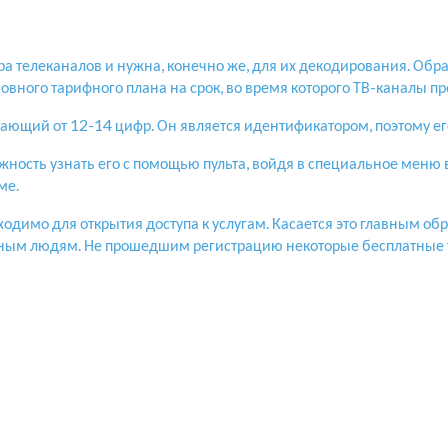
а телеканалов и нужна, конечно же, для их декодирования. Обр
овного тарифного плана на срок, во время которого ТВ-каналы п
ающий от 12-14 цифр. Он является идентификатором, поэтому его
ожность узнать его с помощью пульта, войдя в специальное мен
ме.
ходимо для открытия доступа к услугам. Касается это главным 
нным людям. Не прошедшим регистрацию некоторые бесплатные 